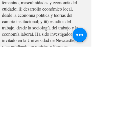
femenino, masculinidades y economía del
cuidado; ii) desarrollo económico local,
desde la economía política y teorías del
cambio institucional; y iii) estudios del
trabajo, desde la sociología del trabajo y la
economía laboral. Ha sido investigador
invitado en la Universidad de Newcastle, UK
y ha publicado en revistas y libros en
Colombia y América latina, como en libros y
revistas anglosajonas.
INVESTIGACIONES
https://cider.uniandes.edu.co/es/el-
cider/profesores-de-planta/javier-armando-
pineda-duque
PUBLICACIONES
Enlaces de Interés :